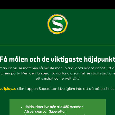
å målen och de viktigaste höjdpunkter
 man än vill se matchen så måste man ibland göra något annat. Ett a
chen på tv. Men den fungerar också för dig som vill se straffsituationen 
ett smidigt och enkelt sätt!
bollplay.se
eller i appen Superettan Live (glöm inte att slå på pushnotis
Höjdpunkter live från alla 480 matcher i
Allsvenskan och Superettan